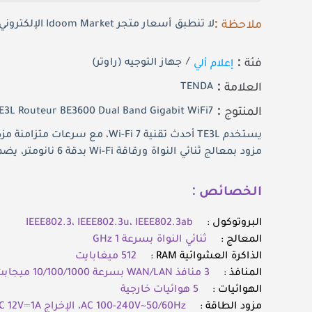
ملاحظة :
لا تنطبق أسعار متجر Idoom Market الإلكتروني على العملاء المستفيدين من الاتفاقيات التقليدية
فئة :
إعلام ألي
/
جهاز التوجيه (راوتر)
العلامة :
TENDA
المنتوج :
E3L Routeur BE3600 Dual Band Gigabit WiFi7
مزود بمعالج ثنائي النواة ورقاقة Wi-Fi بدقة 6 نانومتر، يضمن هذا الموجه تجربة شبكة مستقرة وسلسة.
الخصائص :
البروتوكول :
IEEE802.3، IEEE802.3u، IEEE802.3ab
المعالج :
ثنائي النواة بسرعة 1 GHz
الذاكرة العشوائية RAM :
512 ميغابايت
المنافذ :
3 منافذ WAN/LAN بسرعة 10/100/1000 ميجابت في الثانية
الهوائيات :
5 هوائيات خارجية
مزود الطاقة :
AC 100-240V~50/60Hz، الإخراج DC 12V⎓1A