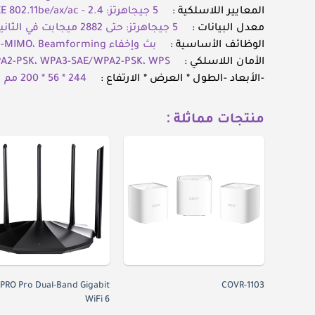
المعايير اللاسلكية :
5 جيجاهرتز: IEEE 802.11be/ax/ac - 2.4 جيجاهرتز: IEEE 802.11be/ax
معدل البيانات :
5 جيجاهرتز: حتى 2882 ميجابت في الثانية - 2.4 جيجاهرتز: حتى 688 ميجابت في الثانية
الوظائف الأساسية :
بث وإخفاء SSID، MU-MIMO، Beamforming
الأمان اللاسلكي :
A2-PSK، WPA3-SAE/WPA2-PSK، WPS
-الأبعاد -الطول * العرض * الارتفاع :
244 * 56 * 200 مم
منتجات مماثلة :
PRO Pro Dual-Band Gigabit
COVR-1103
WiFi 6