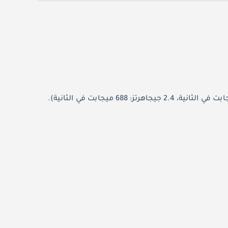
يستخدم TE3L أحدث تقنية Wi-Fi 7، مع سرعات متزامنة مزدوجة النطاق تصل إلى 3600 ميجابت في الثانية (5 جيجاهرتز: 2882 ميجابت في الثانية، 2.4 جيجاهرتز: 688 ميجابت في الثانية).