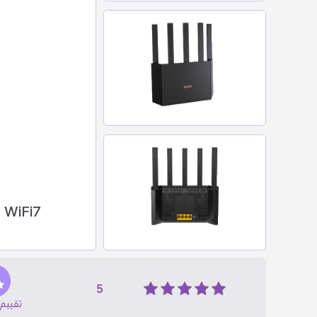
 WiFi7
5
تقييم 