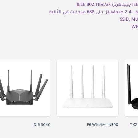
WP
DIR-3040
F6 Wireless N300
TX2 