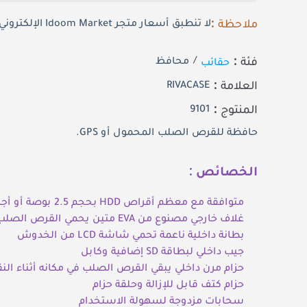
ملاحظة :
لا تنطبق أسعار متجر Idoom Market الإلكتروني على العملاء المستفيدين من الاتفاقيات التقليدية
فئة :
حقائب
/
محافظ
العلامة :
RIVACASE
المنتوج :
9101
حافظة للقرص الصلب المحمول أو GPS.
الخصائص :
متوافقة مع معظم أقراص HDD بحجم 2.5 بوصة أو أجهزة GPS بحجم 4.3 بوصة الأكثر شيوعًا
غلاف خارجي مصنوع من EVA متين يحمي القرص الصلب/GPS الخاص بك
بطانة داخلية ناعمة تحمي شاشة LCD من الخدوش
جيب داخلي لبطاقة SD إضافية وكابل
حزام مرن داخلي يبقي القرص الصلب في مكانه أثناء الن
حزام كتف قابل للإزالة وحلقة حزام
سحابات مزدوجة لسهولة الاستخدام