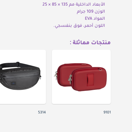
الأبعاد الداخلية مم 135 × 85 × 25
الوزن 109 جرام
المواد EVA
اللون أحمر، فوق بنفسجي.
منتجات مماثلة :
5314
9101