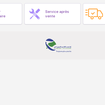
r
Service après
aire
vente